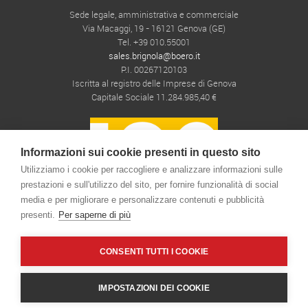
Sede legale, amministrativa e commerciale
Via Macaggi, 19 - 16121 Genova (GE)
Tel. +39 010.55001
sales.brignola@boero.it
P.I. 00267120103
Iscritta al registro delle Imprese di Genova
Capitale Sociale 11.284.985,40 €
Informazioni sui cookie presenti in questo sito
Utilizziamo i cookie per raccogliere e analizzare informazioni sulle
prestazioni e sull'utilizzo del sito, per fornire funzionalità di social
media e per migliorare e personalizzare contenuti e pubblicità
presenti.
Per saperne di più
CONSENTI TUTTI I COOKIE
CONTATTI
|
TERMINI D'USO
|
NOTE LEGALI
|
COOKIE & PRIVACY POLICY
IMPOSTAZIONI DEI COOKIE
developed by
EMOTION DESIGN