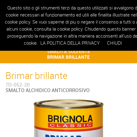
Questo sito o gli strumenti terzi da questo utilizzati si avvalgono d
cookie necessari al funzionamento ed utili alle finalita illustrate nel
cookie policy. Se vuoi saperne di piu o negare il consenso a tutti o 
HOME
AZIENDA
PRODOTTI
REALIZZAZIONI
RIVENDITORI
T
alcuni cookie, consulta la cookie policy. Chiudendo questo banner
proseguendo la navigazione in altra maniera acconsenti all'uso de
cookie.
LA POLITICA DELLA PRIVACY
CHIUDI
SMALTI ALL'ACQUA E A SOLVENTE
SMALTI A SOLVENTE
BRIMAR BRILLANTE
Brimar brillante
7D-052-20
SMALTO ALCHIDICO ANTICORROSIVO