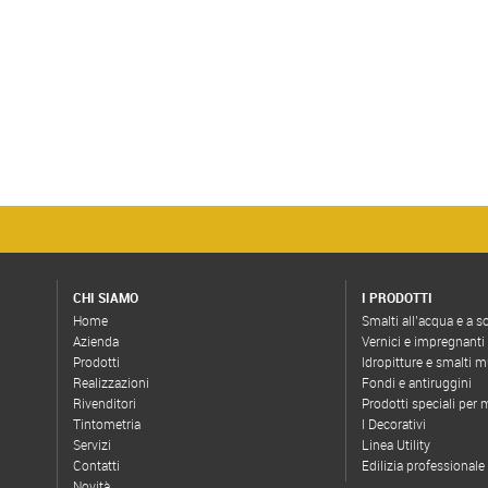
CHI SIAMO
I PRODOTTI
Home
Smalti all’acqua e a s
Azienda
Vernici e impregnanti
Prodotti
Idropitture e smalti m
Realizzazioni
Fondi e antiruggini
Rivenditori
Prodotti speciali per
Tintometria
I Decorativi
Servizi
Linea Utility
Contatti
Edilizia professionale
Novità