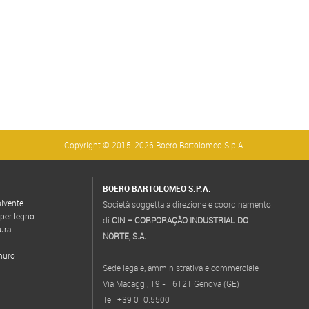
Copyright © 2015-2026 Boero Bartolomeo S.p.A.
BOERO BARTOLOMEO S.P.A.
olvente
Società soggetta a direzione e coordinamento
 per legno
di
CIN – CORPORAÇÃO INDUSTRIAL DO
urali
NORTE, S.A.
 muro
Sede legale, amministrativa e commerciale
Via Macaggi, 19 - 16121 Genova (GE)
Tel. +39 010.55001