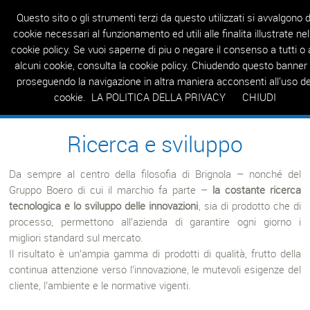
Questo sito o gli strumenti terzi da questo utilizzati si avvalgono d
cookie necessari al funzionamento ed utili alle finalita illustrate nel
cookie policy. Se vuoi saperne di piu o negare il consenso a tutti o 
HOME
AZIENDA
PRODOTTI
REALIZZAZIONI
RIVENDITORI
T
alcuni cookie, consulta la cookie policy. Chiudendo questo banner
proseguendo la navigazione in altra maniera acconsenti all'uso de
cookie.
LA POLITICA DELLA PRIVACY
CHIUDI
AZIENDA
/
RICERCA E SVILUPPO
Ricerca e sviluppo
Da sempre al centro della filosofia di Brignola – nonché del
Gruppo Boero di cui il marchio fa parte –
la costante ricerca
tecnologica e lo sviluppo delle innovazioni
, sia di prodotto che di
processo, permettono all’azienda di garantire ogni giorno i
migliori standard sul mercato.
Il risultato è un’ampia gamma di prodotti di qualità, frutto della
continua attenzione verso l’innovazione, le mutevoli esigenze del
cliente, l’ambiente e le normative vigenti.