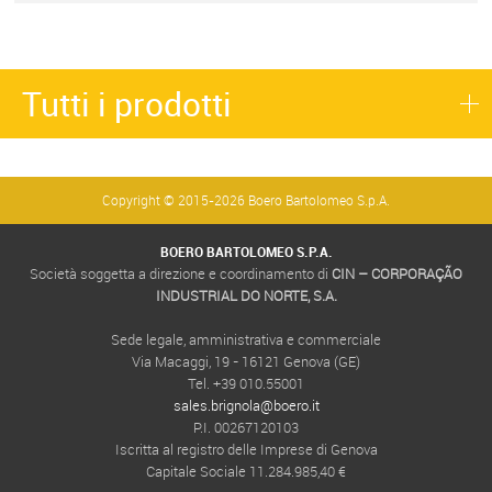
Tutti i prodotti
Copyright © 2015-2026 Boero Bartolomeo S.p.A.
BOERO BARTOLOMEO S.P.A.
Società soggetta a direzione e coordinamento di
CIN – CORPORAÇÃO
INDUSTRIAL DO NORTE, S.A.
Sede legale, amministrativa e commerciale
Via Macaggi, 19 - 16121 Genova (GE)
Tel. +39 010.55001
sales.brignola@boero.it
P.I. 00267120103
Iscritta al registro delle Imprese di Genova
Capitale Sociale 11.284.985,40 €