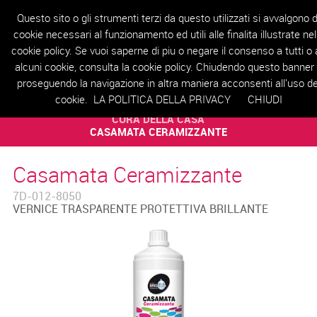
Questo sito o gli strumenti terzi da questo utilizzati si avvalgono d
cookie necessari al funzionamento ed utili alle finalita illustrate nel
cookie policy. Se vuoi saperne di piu o negare il consenso a tutti o 
HOME
AZIENDA
PRODOTTI
REALIZZAZIONI
RIVENDITORI
T
alcuni cookie, consulta la cookie policy. Chiudendo questo banner
proseguendo la navigazione in altra maniera acconsenti all'uso de
cookie.
LA POLITICA DELLA PRIVACY
CHIUDI
LINEA UTILITY
CURA DELLA CASA
CASAMATA CERAMIZZANTE
Casamata Ceramizzante
7D-012-8050
VERNICE TRASPARENTE PROTETTIVA BRILLANTE