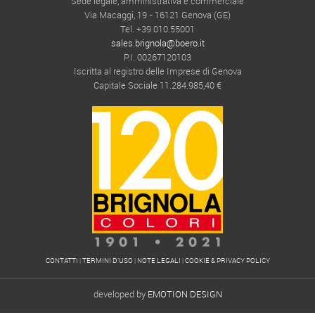
Sede legale, amministrativa e commerciale
Via Macaggi, 19 - 16121 Genova (GE)
Tel. +39 010.55001
sales.brignola@boero.it
P.I. 00267120103
Iscritta al registro delle Imprese di Genova
Capitale Sociale 11.284.985,40 €
CONTATTI
|
TERMINI D'USO
|
NOTE LEGALI
|
COOKIE & PRIVACY POLICY
developed by
EMOTION DESIGN