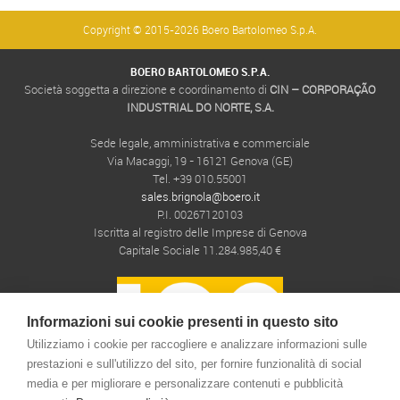
Copyright © 2015-2026 Boero Bartolomeo S.p.A.
BOERO BARTOLOMEO S.P.A.
Società soggetta a direzione e coordinamento di
CIN – CORPORAÇÃO
INDUSTRIAL DO NORTE, S.A.
Sede legale, amministrativa e commerciale
Via Macaggi, 19 - 16121 Genova (GE)
Tel. +39 010.55001
sales.brignola@boero.it
P.I. 00267120103
Iscritta al registro delle Imprese di Genova
Capitale Sociale 11.284.985,40 €
Informazioni sui cookie presenti in questo sito
Utilizziamo i cookie per raccogliere e analizzare informazioni sulle
prestazioni e sull'utilizzo del sito, per fornire funzionalità di social
media e per migliorare e personalizzare contenuti e pubblicità