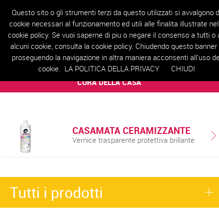
Questo sito o gli strumenti terzi da questo utilizzati si avvalgono d
cookie necessari al funzionamento ed utili alle finalita illustrate nel
cookie policy. Se vuoi saperne di piu o negare il consenso a tutti o 
HOME
AZIENDA
PRODOTTI
REALIZZAZIONI
RIVENDITORI
T
alcuni cookie, consulta la cookie policy. Chiudendo questo banner
proseguendo la navigazione in altra maniera acconsenti all'uso de
cookie.
LA POLITICA DELLA PRIVACY
CHIUDI
LINEA UTILITY
CURA DELLA CASA
CASAMATA CERAMIZZANTE
Vernice trasparente protettiva brillante
Tutti i prodotti