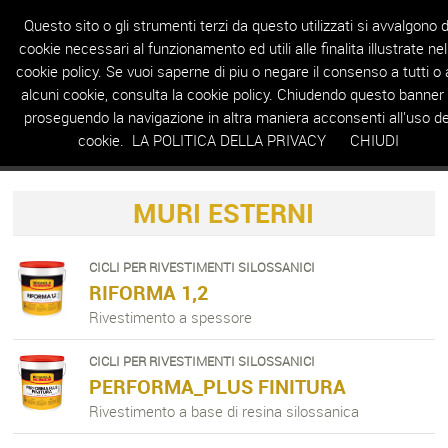
Questo sito o gli strumenti terzi da questo utilizzati si avvalgono d
cookie necessari al funzionamento ed utili alle finalita illustrate nel
cookie policy. Se vuoi saperne di piu o negare il consenso a tutti o 
HOME
AZIENDA
PRODOTTI
REALIZZAZIONI
RIVENDITORI
T
alcuni cookie, consulta la cookie policy. Chiudendo questo banner
proseguendo la navigazione in altra maniera acconsenti all'uso de
cookie.
LA POLITICA DELLA PRIVACY
CHIUDI
CERCA NEL SITO
MURI ESTERNI
CICLI PER RIVESTIMENTI SILOSSANICI
RIFORMA 1,2
Rivestimento a spessore
CICLI PER RIVESTIMENTI SILOSSANICI
PERFORMA_PLUS FINITURA
Rivestimento a base di resina silossanica