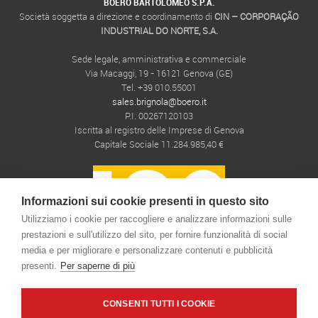
BOERO BARTOLOMEO S.P.A.
Società soggetta a direzione e coordinamento di
CIN – CORPORAÇÃO
INDUSTRIAL DO NORTE, S.A.
Sede legale, amministrativa e commerciale
Via Macaggi, 19 - 16121 Genova (GE)
Tel. +39 010.55001
sales.brignola@boero.it
P.I. 00267120103
Iscritta al registro delle Imprese di Genova
Capitale Sociale 11.284.985,40 €
Informazioni sui cookie presenti in questo sito
Utilizziamo i cookie per raccogliere e analizzare informazioni sulle
prestazioni e sull'utilizzo del sito, per fornire funzionalità di social
media e per migliorare e personalizzare contenuti e pubblicità
presenti.
Per saperne di più
CONSENTI TUTTI I COOKIE